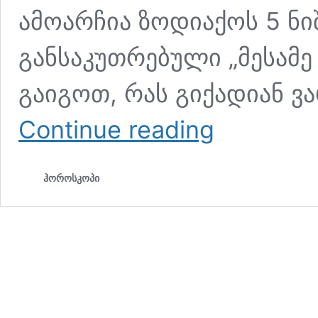
ამოარჩია ზოდიაქოს 5 ნ
განსაკუთრებული „მესამე
გაიგოთ, რას გიქადიან ვ
🔮
Continue reading
ნიღბების
გახსნის
დრო:
ჰოროსკოპი
ზოდიაქოს
5
ნიშანი