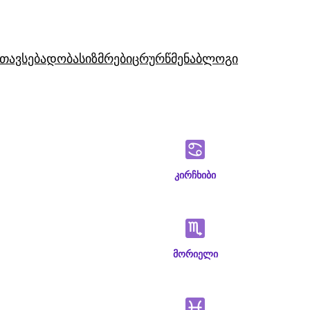
თავსებადობა
სიზმრები
ცრურწმენა
ბლოგი
კირჩხიბი
მორიელი