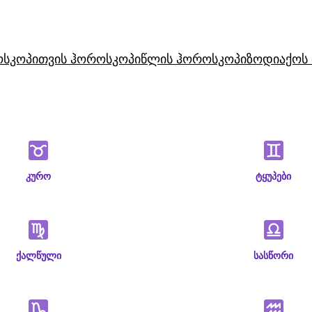
ოსკოპი
თვის ჰოროსკოპი
წლის ჰოროსკოპი
ზოდიაქოს 
კურო
ტყუპები
ქალწული
სასწორი