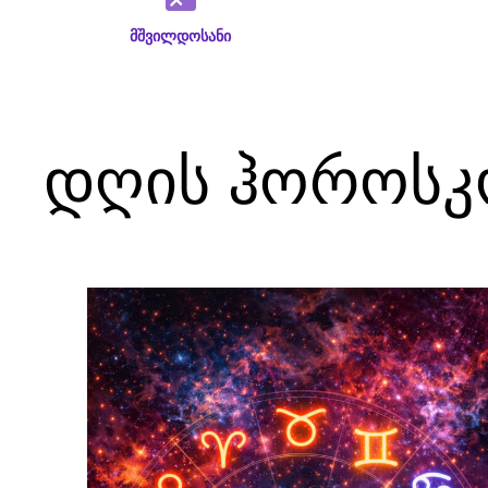
მშვილდოსანი
დღის ჰოროსკ