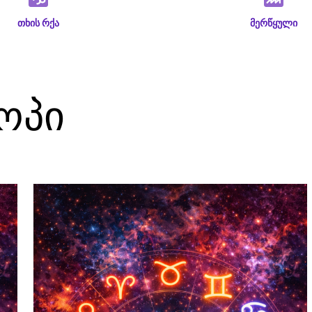
თხის რქა
მერწყული
ოპი