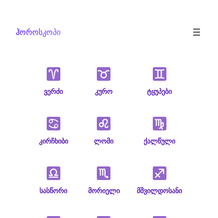
Skip
to
ჰოროსკოპი
content
ვერძი
კურო
ტყუპები
კირჩხიბი
ლომი
ქალწული
სასწორი
მორიელი
მშვილდოსანი