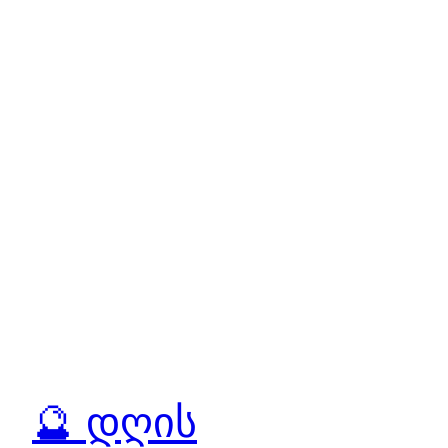
🔮 დღის