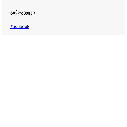
ᲒᲐᲛᲝᲒᲕᲧᲔᲕᲘ
Facebook
Instagram
Twitter
Horoskopi.net
– ყოველდღიური ჰოროსკოპი და
ზოდიაქოს პროგნოზები ქართულად.
1
ჰოროსკოპი
© 2026
Horoskopi.net
– ყველა უფლება დაცულია.