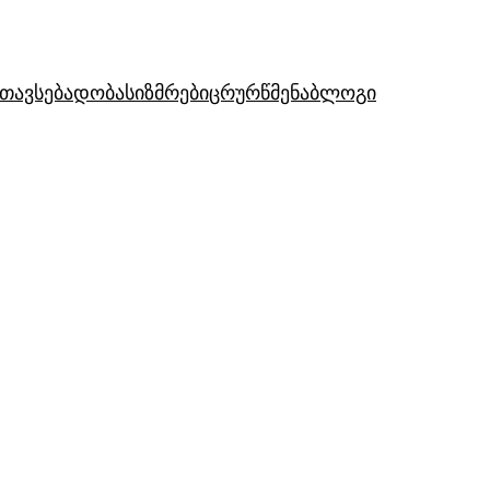
თავსებადობა
სიზმრები
ცრურწმენა
ბლოგი