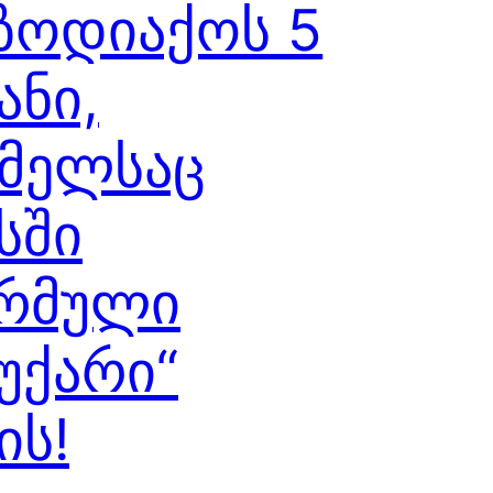
ზოდიაქოს 5
ანი,
მელსაც
სში
არმული
უქარი“
ის!