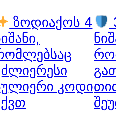
ზოდიაქოს 4
ნიშანი,
ნიშ
რომლებსაც
რო
უძლიერესი
გა
სულიერი კოდი
თი
აქვთ
შე