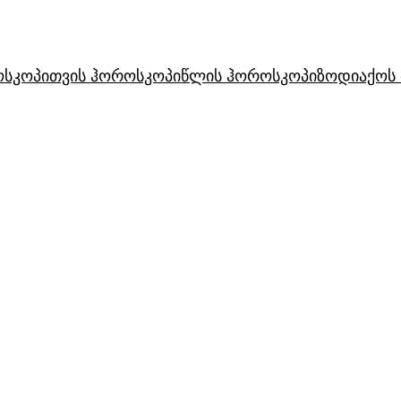
ოსკოპი
თვის ჰოროსკოპი
წლის ჰოროსკოპი
ზოდიაქოს 