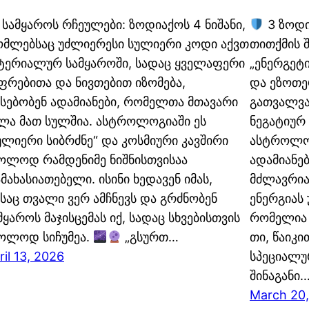
სამყაროს რჩეულები: ზოდიაქოს 4 ნიშანი,
3 ზოდი
მლებსაც უძლიერესი სულიერი კოდი აქვთ
თითქმის შ
ტერიალურ სამყაროში, სადაც ყველაფერი
„ენერგეტ
ფრებითა და ნივთებით იზომება,
და ეზოთე
სებობენ ადამიანები, რომელთა მთავარი
გათვალვა
ლა მათ სულშია. ასტროლოგიაში ეს
ნეგატიურ
ულიერი სიბრძნე“ და კოსმიური კავშირი
ასტროლოგ
ოლოდ რამდენიმე ნიშნისთვისაა
ადამიანე
მახასიათებელი. ისინი ხედავენ იმას,
მძლავრია
საც თვალი ვერ ამჩნევს და გრძნობენ
ენერგიას 
მყაროს მაჯისცემას იქ, სადაც სხვებისთვის
რომელია 
ოლოდ სიჩუმეა.
„გსურთ…
თი, წაიკი
ril 13, 2026
სპეციალუ
შინაგანი
March 20