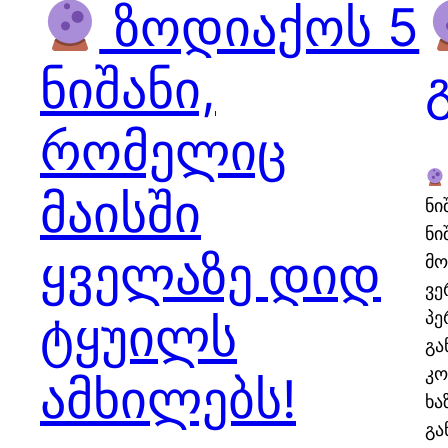
ზოდიაქოს 5
ნიშანი,
რომელიც
მაისში
ნი
ნი
ყველაზე დიდ
მო
ვე
ტყუილს
პე
გა
კო
ამხილებს!
ხა
გა