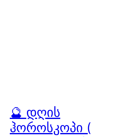
🔮 დღის
ჰოროსკოპი (