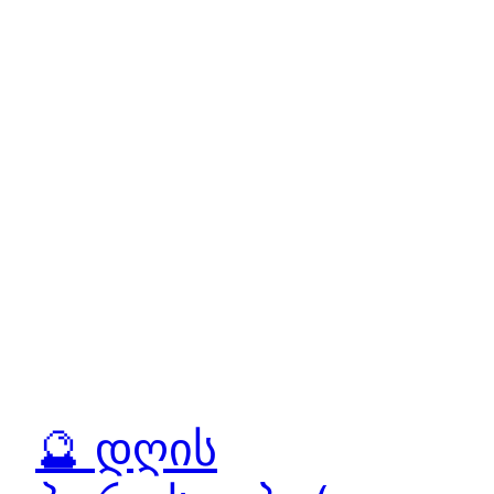
🔮 დღის