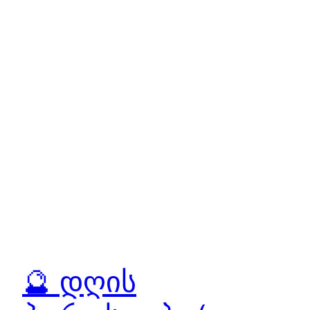
🔮 დღის