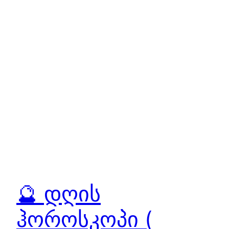
🔮 დღის
ჰოროსკოპი (