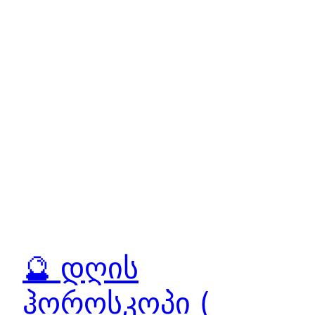
🔮 დღის
ჰოროსკოპი (