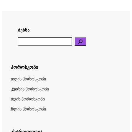
ᲫᲔᲑᲜᲐ
Search
ჰოროსკოპი
დღის ჰოროსკოპი
კვირის ჰოროსკოპი
თვის ჰოროსკოპი
წლის ჰოროსკოპი
ასტროლოგია