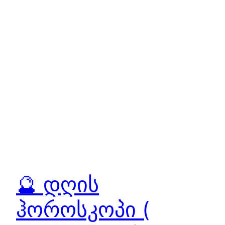
🔮 დღის
ჰოროსკოპი (