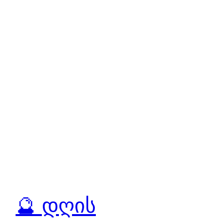
🔮 დღის