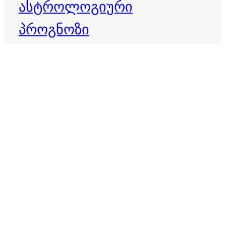
ასტროლოგიური
პროგნოზი
დღის ჰოროსკოპი
ბედისწერა
ვერძი
ზოდიაქო
ზოდიაქოს ნიშნები
თევზები
ზოდიაქოს პროგნოზი
თხის რქა
ივლისი 2026
ივნისი 2026
კვირის ჰოროსკოპი
იღბალი
იღბლიანი ნიშნები
კირჩხიბი
კურო
ლომი
მერწყული
მაისი 2026
მარტის ჰოროსკოპი
მორიელი
მშვილდოსანი