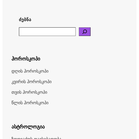
ᲫᲔᲑᲜᲐ
Search
ჰოროსკოპი
დღის ჰოროსკოპი
კვირის ჰოროსკოპი
თვის ჰოროსკოპი
წლის ჰოროსკოპი
ასტროლოგია
ზოდიაქოს თავსებადობა