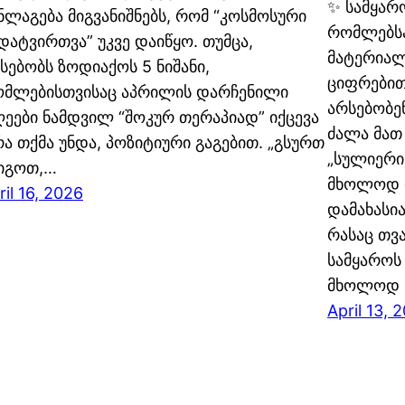
✨ სამყარ
ნლაგება მიგვანიშნებს, რომ “კოსმოსური
რომლებსა
დატვირთვა” უკვე დაიწყო. თუმცა,
მატერიალ
სებობს ზოდიაქოს 5 ნიშანი,
ციფრებით
მლებისთვისაც აპრილის დარჩენილი
არსებობე
ეები ნამდვილ “შოკურ თერაპიად” იქცევა
ძალა მათ
რა თქმა უნდა, პოზიტიური გაგებით. „გსურთ
„სულიერი
იგოთ,…
მხოლოდ რ
ril 16, 2026
დამახასია
რასაც თვ
სამყაროს 
მხოლოდ ს
April 13, 