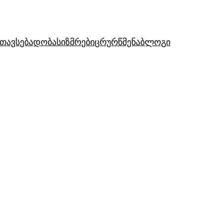
თავსებადობა
სიზმრები
ცრურწმენა
ბლოგი