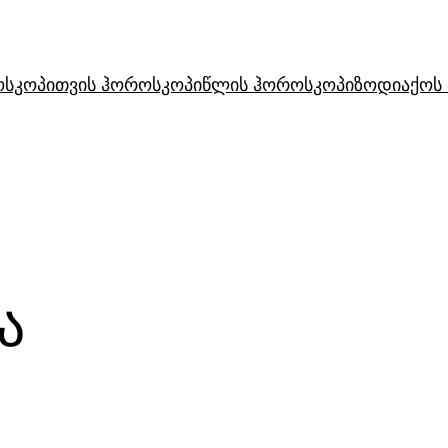
ოსკოპი
თვის ჰოროსკოპი
წლის ჰოროსკოპი
ზოდიაქოს 
ა