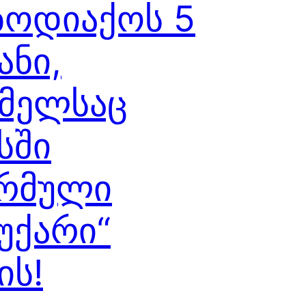
ზოდიაქოს 5
ანი,
მელსაც
სში
არმული
უქარი“
ის!