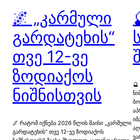
🌌 „კარმული
გარდატეხის“
თვე 12-ვე
ზოდიაქოს
🔮
ნიშნისთვის
ნი
ბო
აპ
იმ
🌌 რატომ იქნება 2026 წლის მაისი „კარმული
აღ
გარდატეხის“ თვე 12-ვე ზოდიაქოს
ვა