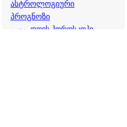
ასტროლოგიური
პროგნოზი
დღის ჰოროსკოპი
ბედისწერა
ვერძი
ზოდიაქო
ზოდიაქოს ნიშნები
თევზები
ზოდიაქოს პროგნოზი
თხის რქა
ივლისი 2026
ივნისი 2026
კირჩხიბი
კვირის ჰოროსკოპი
იღბალი
კურო
ლომი
მაისი 2026
მერწყული
მარტის ჰოროსკოპი
მორიელი
მშვილდოსანი