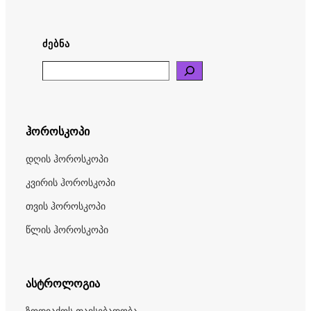
ᲫᲔᲑᲜᲐ
Search
ჰოროსკოპი
დღის ჰოროსკოპი
კვირის ჰოროსკოპი
თვის ჰოროსკოპი
წლის ჰოროსკოპი
ასტროლოგია
ზოდიაქოს თავსებადობა