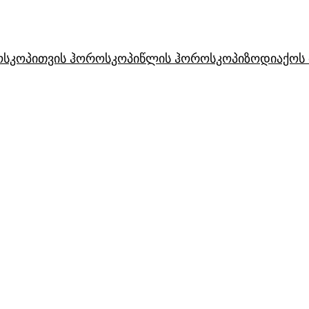
ოსკოპი
თვის ჰოროსკოპი
წლის ჰოროსკოპი
ზოდიაქოს 