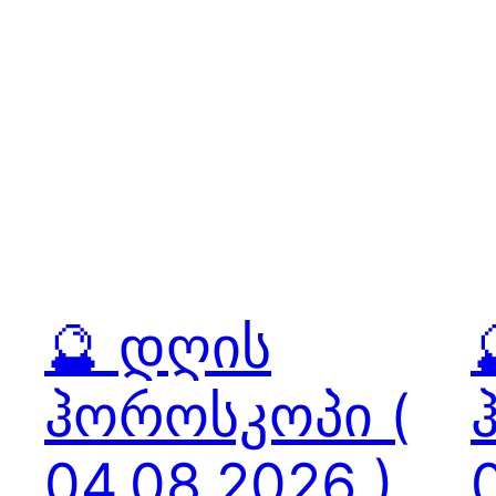
🔮 დღის
ჰოროსკოპი (
04.08.2026 )