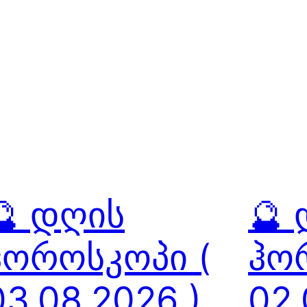
🔮 დღის
🔮
ჰოროსკოპი (
ჰო
03.08.2026 )
02.