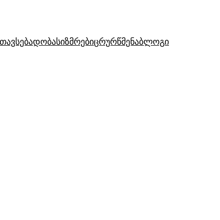
თავსებადობა
სიზმრები
ცრურწმენა
ბლოგი