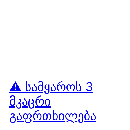
⚠️ სამყაროს 3
მკაცრი
გაფრთხილება