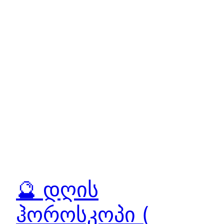
🔮 დღის
ჰოროსკოპი (