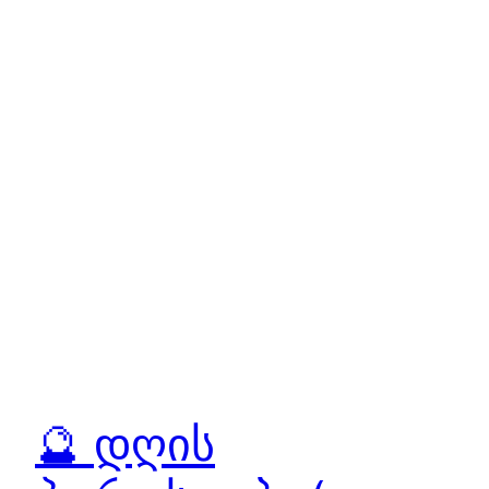
🔮 დღის