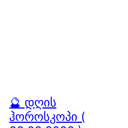
🔮 დღის
ჰოროსკოპი (