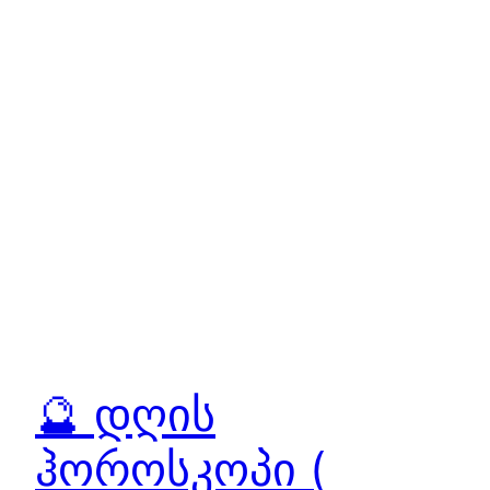
🔮 დღის
ჰოროსკოპი (