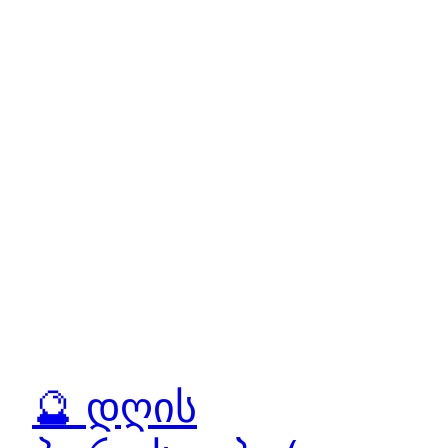
🔮 დღის