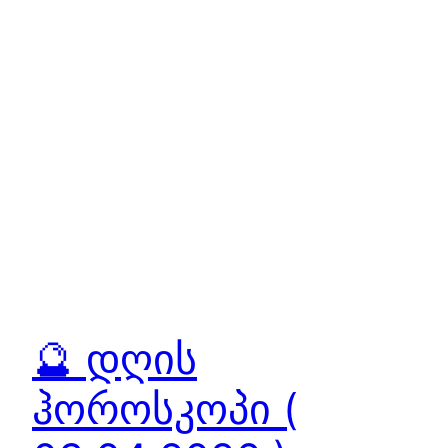
🔮 დღის
ჰოროსკოპი (