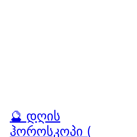
🔮 დღის
ჰოროსკოპი (