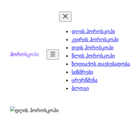
Skip
to
content
დღის ჰოროსკოპი
კვირის ჰოროსკოპი
თვის ჰოროსკოპი
ჰოროსკოპი
წლის ჰოროსკოპი
ზოდიაქოს თავსებადობა
სიზმრები
ცრურწმენა
ბლოგი