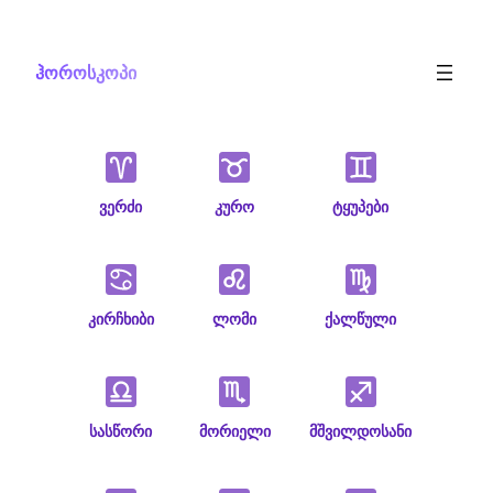
Skip
to
ჰოროსკოპი
content
ვერძი
კურო
ტყუპები
კირჩხიბი
ლომი
ქალწული
სასწორი
მორიელი
მშვილდოსანი