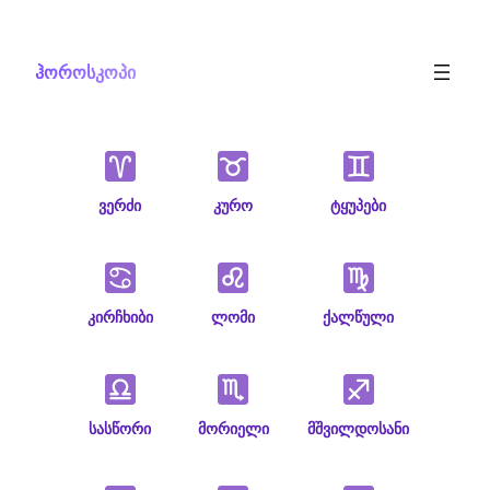
Skip
to
ჰოროსკოპი
content
ვერძი
კურო
ტყუპები
კირჩხიბი
ლომი
ქალწული
სასწორი
მორიელი
მშვილდოსანი