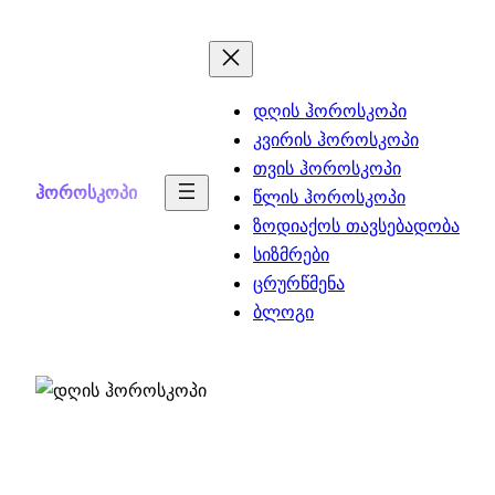
Skip
to
content
დღის ჰოროსკოპი
კვირის ჰოროსკოპი
თვის ჰოროსკოპი
ჰოროსკოპი
წლის ჰოროსკოპი
ზოდიაქოს თავსებადობა
სიზმრები
ცრურწმენა
ბლოგი