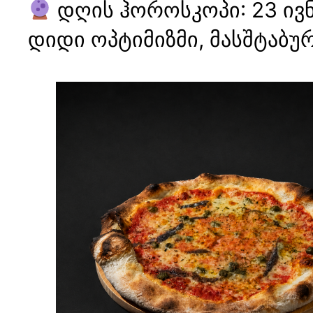
დღის ჰოროსკოპი: 23 ივნ
დიდი ოპტიმიზმი, მასშტაბურ