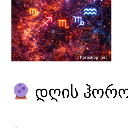
დღის ჰოროს