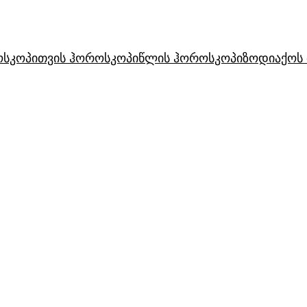
ოსკოპი
თვის ჰოროსკოპი
წლის ჰოროსკოპი
ზოდიაქოს 