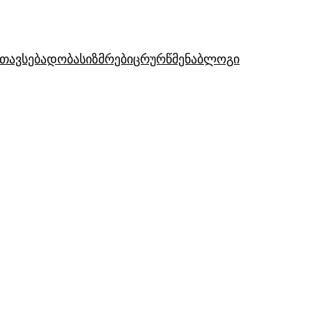
თავსებადობა
სიზმრები
ცრურწმენა
ბლოგი