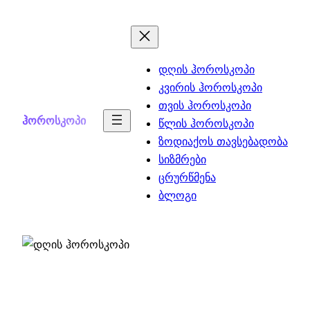
Skip
to
content
დღის ჰოროსკოპი
კვირის ჰოროსკოპი
თვის ჰოროსკოპი
ჰოროსკოპი
წლის ჰოროსკოპი
ზოდიაქოს თავსებადობა
სიზმრები
ცრურწმენა
ბლოგი