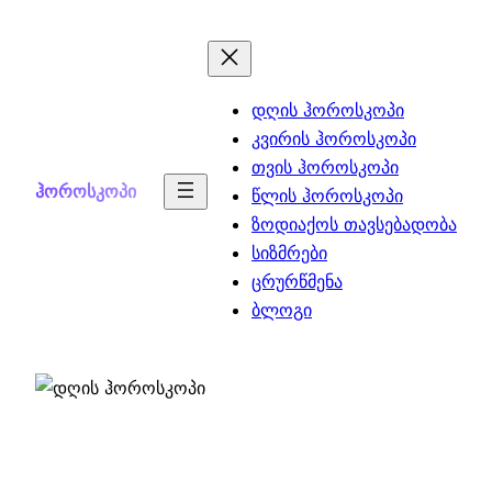
Skip
to
content
დღის ჰოროსკოპი
კვირის ჰოროსკოპი
თვის ჰოროსკოპი
ჰოროსკოპი
წლის ჰოროსკოპი
ზოდიაქოს თავსებადობა
სიზმრები
ცრურწმენა
ბლოგი