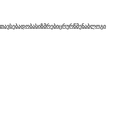
თავსებადობა
სიზმრები
ცრურწმენა
ბლოგი