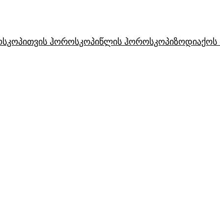
ოსკოპი
თვის ჰოროსკოპი
წლის ჰოროსკოპი
ზოდიაქოს 