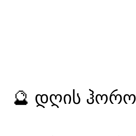
🔮 დღის ჰოროს