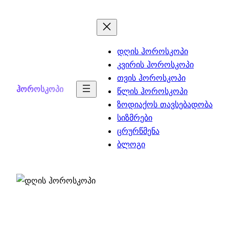
Skip
to
content
დღის ჰოროსკოპი
კვირის ჰოროსკოპი
თვის ჰოროსკოპი
ჰოროსკოპი
წლის ჰოროსკოპი
ზოდიაქოს თავსებადობა
სიზმრები
ცრურწმენა
ბლოგი