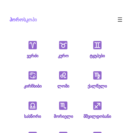
Skip
to
ჰოროსკოპი
content
ვერძი
კურო
ტყუპები
კირჩხიბი
ლომი
ქალწული
სასწორი
მორიელი
მშვილდოსანი