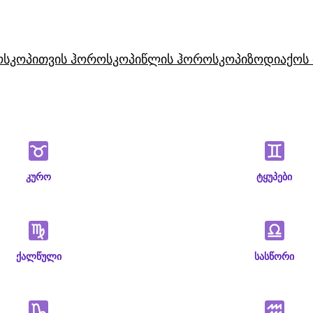
ოსკოპი
თვის ჰოროსკოპი
წლის ჰოროსკოპი
ზოდიაქოს 
კურო
ტყუპები
ქალწული
სასწორი