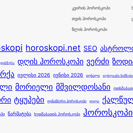
კვირის ჰოროსკოპი
თვის ჰოროსკოპი
წლის ჰოროსკოპი
oskopi
horoskopi.net
ასტროლ
SEO
ვერძი
დღის ჰოროსკოპი
ზოდი
ედისწერა
 რქა
ივლისი 2026
ივნისი 2026
იღბალი
იღბლიანი ნიშნებ
ული
მორიელი
მშვილდოსანი
ოთხშაბათ
ორი
ტყუპები
ქალწუ
ფინანსური ჰოროსკოპი
ფული
ჰოროსკოპი
წარმატება
ოპი
ხუთშაბათის ჰოროსკოპი