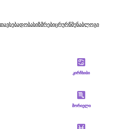
თავსებადობა
სიზმრები
ცრურწმენა
ბლოგი
კირჩხიბი
მორიელი