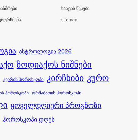
სიზმრები
საიტის წესები
ცრურწმენა
sitemap
ოგია
ასტროლოგია 2026
ზოდიაქოს ნიშნები
აქო
კირჩხიბი
კურო
კვირის ჰოროსკოპი
ი
ორშაბათის ჰოროსკოპი
ის ჰოროსკოპი
ლი
ყოველდღიური პროგნოზი
ჰოროსკოპი დღეს