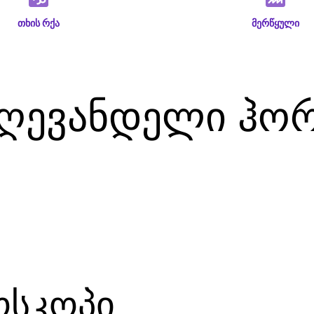
თხის რქა
მერწყული
დღევანდელი ჰო
6
ოსკოპი