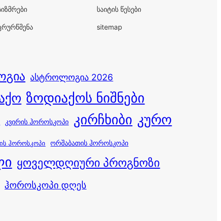
სიზმრები
საიტის წესები
ცრურწმენა
sitemap
ოგია
ასტროლოგია 2026
ზოდიაქოს ნიშნები
აქო
კირჩხიბი
კურო
კვირის ჰოროსკოპი
ი
ორშაბათის ჰოროსკოპი
ის ჰოროსკოპი
ლი
ყოველდღიური პროგნოზი
ჰოროსკოპი დღეს