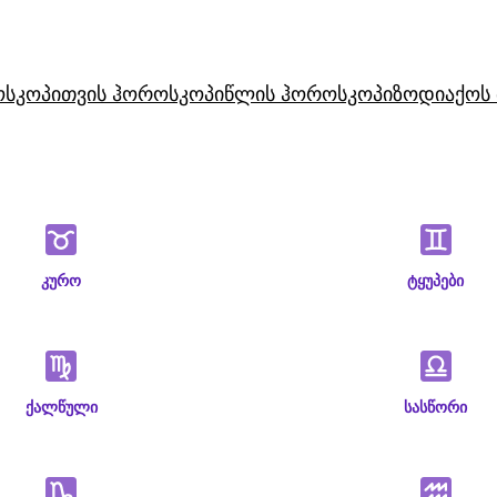
ოსკოპი
თვის ჰოროსკოპი
წლის ჰოროსკოპი
ზოდიაქოს 
კურო
ტყუპები
ქალწული
სასწორი