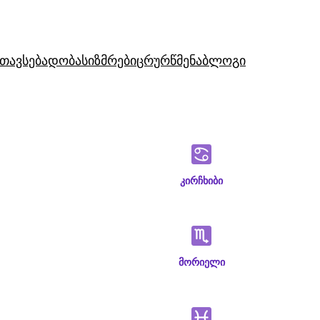
თავსებადობა
სიზმრები
ცრურწმენა
ბლოგი
კირჩხიბი
მორიელი