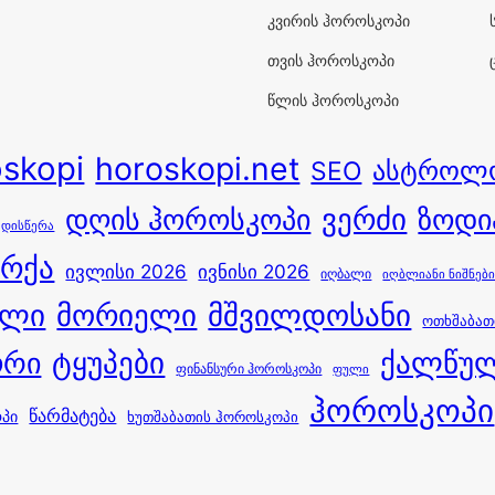
კვირის ჰოროსკოპი
თვის ჰოროსკოპი
წლის ჰოროსკოპი
oskopi
horoskopi.net
ასტროლ
SEO
ვერძი
დღის ჰოროსკოპი
ზოდი
ედისწერა
 რქა
ივლისი 2026
ივნისი 2026
იღბალი
იღბლიანი ნიშნებ
ული
მორიელი
მშვილდოსანი
ოთხშაბათ
ორი
ტყუპები
ქალწუ
ფინანსური ჰოროსკოპი
ფული
ჰოროსკოპი
წარმატება
ოპი
ხუთშაბათის ჰოროსკოპი