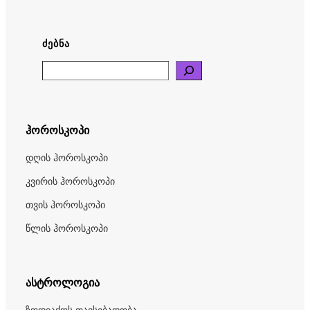
ᲫᲔᲑᲜᲐ
Search
ჰოროსკოპი
დღის ჰოროსკოპი
კვირის ჰოროსკოპი
თვის ჰოროსკოპი
წლის ჰოროსკოპი
ასტროლოგია
ზოდიაქოს თავსებადობა