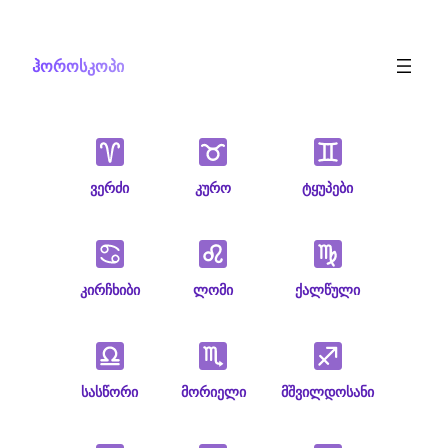
Skip
to
ჰოროსკოპი
content
ვერძი
კურო
ტყუპები
კირჩხიბი
ლომი
ქალწული
სასწორი
მორიელი
მშვილდოსანი