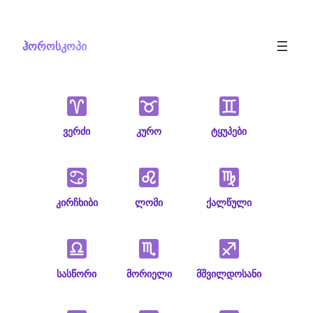
Skip
to
ჰოროსკოპი
content
ვერძი
კურო
ტყუპები
კირჩხიბი
ლომი
ქალწული
სასწორი
მორიელი
მშვილდოსანი