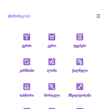
Skip
to
ჰოროსკოპი
content
ვერძი
კურო
ტყუპები
კირჩხიბი
ლომი
ქალწული
სასწორი
მორიელი
მშვილდოსანი