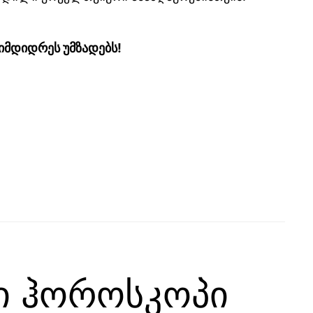
იმდიდრეს უმზადებს!
ი ჰოროსკოპი