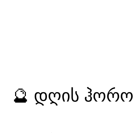
🔮 დღის ჰოროს