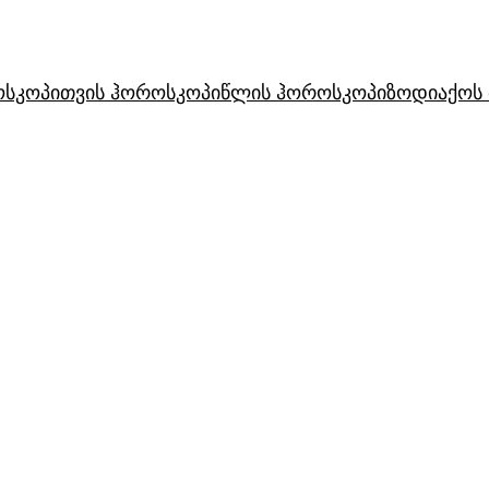
ოსკოპი
თვის ჰოროსკოპი
წლის ჰოროსკოპი
ზოდიაქოს 