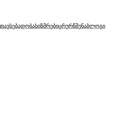
თავსებადობა
სიზმრები
ცრურწმენა
ბლოგი