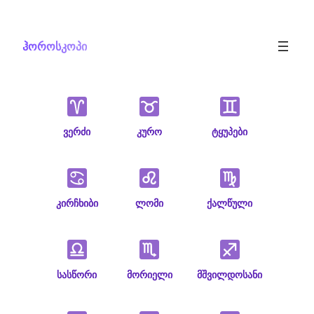
Skip
to
ჰოროსკოპი
content
ვერძი
კურო
ტყუპები
კირჩხიბი
ლომი
ქალწული
სასწორი
მორიელი
მშვილდოსანი