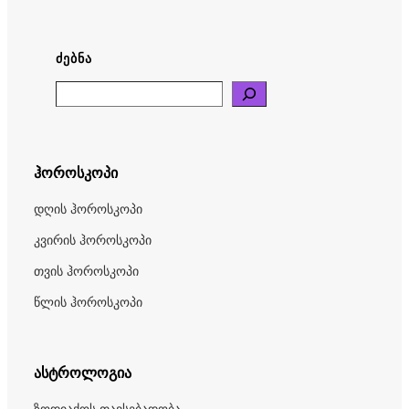
ᲫᲔᲑᲜᲐ
Search
ჰოროსკოპი
დღის ჰოროსკოპი
კვირის ჰოროსკოპი
თვის ჰოროსკოპი
წლის ჰოროსკოპი
ასტროლოგია
ზოდიაქოს თავსებადობა