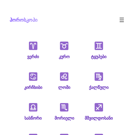
Skip
to
ჰოროსკოპი
content
ვერძი
კურო
ტყუპები
კირჩხიბი
ლომი
ქალწული
სასწორი
მორიელი
მშვილდოსანი