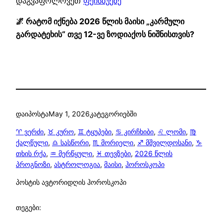
დაგვაფოლოვეთ
ფეისბუქზე
🌌 რატომ იქნება 2026 წლის მაისი „კარმული
გარდატეხის“ თვე 12-ვე ზოდიაქოს ნიშნისთვის?
დაიპოსტა
May 1, 2026
კატეგორიებში
♈ ვერძი
, 
♉ კურო
, 
♊ ტყუპები
, 
♋ კირჩხიბი
, 
♌ ლომი
, 
♍
ქალწული
, 
♎ სასწორი
, 
♏ მორიელი
, 
♐ მშვილდოსანი
, 
♑
თხის რქა
, 
♒ მერწყული
, 
♓ თევზები
, 
2026 წლის
პროგნოზი
, 
ასტროლოგია
, 
მაისი
, 
ჰოროსკოპი
პოსტის ავტორი
დღის ჰოროსკოპი
თეგები: