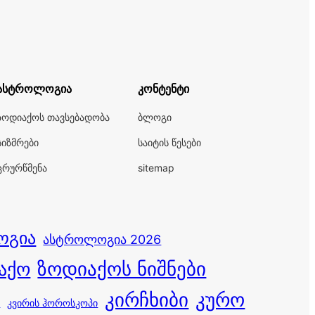
ასტროლოგია
კონტენტი
ზოდიაქოს თავსებადობა
ბლოგი
სიზმრები
საიტის წესები
ცრურწმენა
sitemap
ოგია
ასტროლოგია 2026
ზოდიაქოს ნიშნები
აქო
კირჩხიბი
კურო
კვირის ჰოროსკოპი
ი