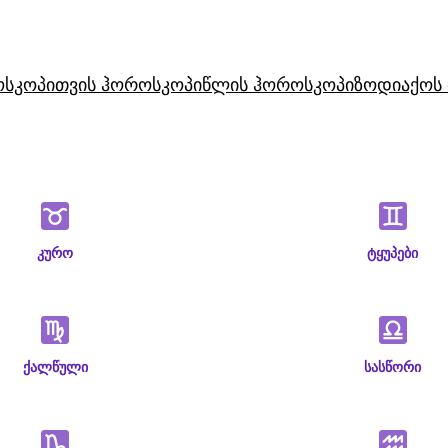
ოსკოპი
თვის ჰოროსკოპი
წლის ჰოროსკოპი
ზოდიაქოს 
კურო
ტყუპები
ქალწული
სასწორი