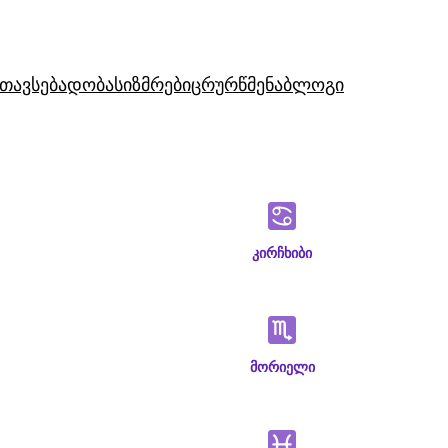
თავსებადობა
სიზმრები
ცრურწმენა
ბლოგი
კირჩხიბი
მორიელი