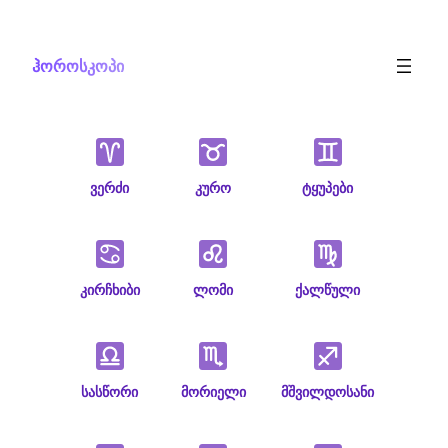
Skip
to
ჰოროსკოპი
content
ვერძი
კურო
ტყუპები
კირჩხიბი
ლომი
ქალწული
სასწორი
მორიელი
მშვილდოსანი